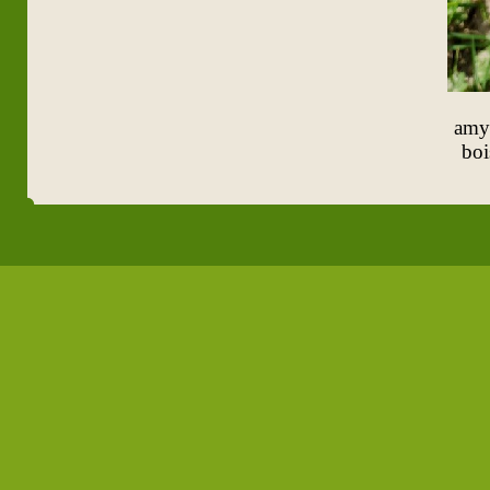
amy
boi