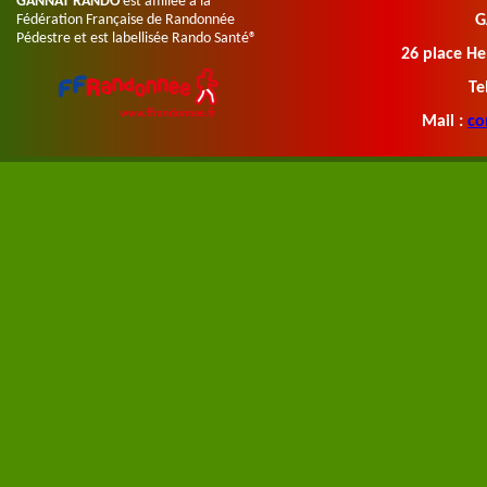
GANNAT RANDO
est affiliée à la
Fédération Française de Randonnée
G
Pédestre et e
st labellisée Rando Santé®
26 place 
Te
Mail :
co