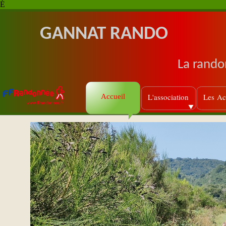
É
GANNAT RANDO
La rando
L'association
Les Act
Accueil